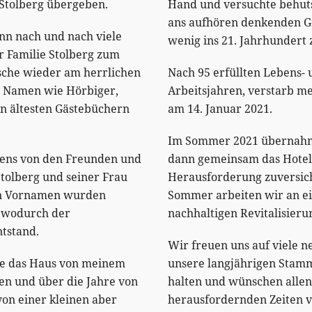
 Stolberg übergeben.
Hand und versuchte behuts
ans aufhören denkenden G
nn nach und nach viele
wenig ins 21. Jahrhundert
r Familie Stolberg zum
che wieder am herrlichen
Nach 95 erfüllten Lebens-
. Namen wie Hörbiger,
Arbeitsjahren, verstarb m
n ältesten Gästebüchern
am 14. Januar 2021.
Im Sommer 2021 übernahm
ens von den Freunden und
dann gemeinsam das Hotel 
Stolberg und seiner Frau
Herausforderung zuversich
en Vornamen wurden
Sommer arbeiten wir an e
 wodurch der
nachhaltigen Revitalisieru
tstand.
Wir freuen uns auf viele ne
de das Haus von meinem
unsere langjährigen Stamm
en und über die Jahre von
halten und wünschen allen
on einer kleinen aber
herausfordernden Zeiten 