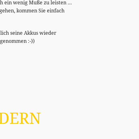
ch ein wenig Muße zu leisten …
e gehen, kommen Sie einfach
ich seine Akkus wieder
sgenommen :-))
LDERN