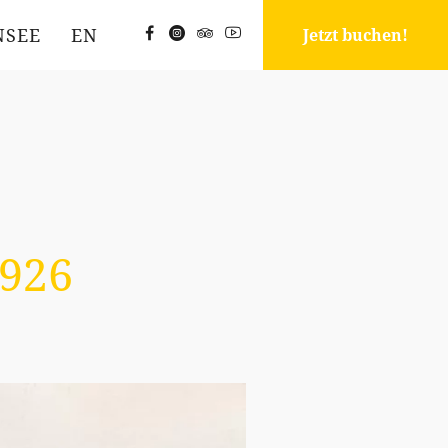
SEE
EN
Jetzt buchen!
926