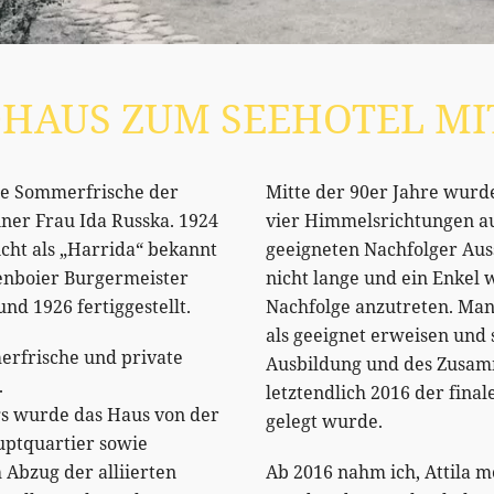
HAUS ZUM SEEHOTEL M
ie Sommerfrische der
Mitte der 90er Jahre wurde
iner Frau Ida Russka. 1924
vier Himmelsrichtungen a
cht als „Harrida“ bekannt
geeigneten Nachfolger Auss
enboier Burgermeister
nicht lange und ein Enkel
nd 1926 fertiggestellt.
Nachfolge anzutreten. Man 
als geeignet erweisen und 
erfrische und private
Ausbildung und des Zusam
.
letztendlich 2016 der fina
gs wurde das Haus von der
gelegt wurde.
auptquartier sowie
Abzug der alliierten
Ab 2016 nahm ich, Attila m