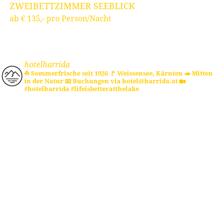
ZWEIBETTZIMMER SEEBLICK
Z
ab € 135,- pro Person/Nacht
ab
hotelharrida
⛵ Sommerfrische seit 1926
🚩 Weissensee, Kärnten
🦔 Mitten
in der Natur
📧 Buchungen via hotel@harrida.at
🏡
#hotelharrida #lifeisbetteratthelake